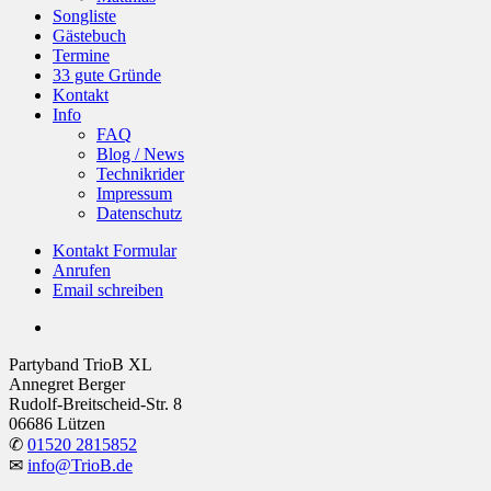
Songliste
Gästebuch
Termine
33 gute Gründe
Kontakt
Info
FAQ
Blog / News
Technikrider
Impressum
Datenschutz
Kontakt Formular
Anrufen
Email schreiben
facebook
Partyband TrioB XL
Annegret Berger
Rudolf-Breitscheid-Str. 8
06686 Lützen
✆
01520 2815852
✉
info@TrioB.de