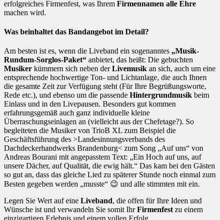
erfolgreiches Firmenfest, was Ihrem
Firmennamen alle Ehre
machen wird.
Was beinhaltet das Bandangebot im Detail?
Am besten ist es, wenn die Liveband ein sogenanntes
„Musik-
Rundum-Sorglos-Paket“
anbietet, das heißt: Die gebuchten
Musiker
kümmern sich neben der
Livemusik
an sich, auch um eine
entsprechende hochwertige Ton- und Lichtanlage, die auch Ihnen
die gesamte Zeit zur Verfügung steht (Für Ihre Begrüßungsworte,
Rede etc.), und ebenso um die passende
Hintergrundmusik
beim
Einlass und in den Livepausen. Besonders gut kommen
erfahrungsgemäß auch ganz individuelle kleine
Überraschungseinlagen an (vielleicht aus der Chefetage?). So
begleiteten die Musiker von TrioB XL zum Beispiel die
Geschäftsführung des >Landesinnungsverbands des
Dachdeckerhandwerks Brandenburg< zum Song „Auf uns“ von
Andreas Bourani mit angepasstem Text: „Ein Hoch auf uns, auf
unsere Dächer, auf Qualität, die ewig hält.“ Das kam bei den Gästen
so gut an, dass das gleiche Lied zu späterer Stunde noch einmal zum
Besten gegeben werden „musste“ 😉 und alle stimmten mit ein.
Legen Sie Wert auf eine
Liveband
, die offen für Ihre Ideen und
Wünsche ist und verwandeln Sie somit Ihr
Firmenfest
zu einem
einzigartigen Erlebnis und einem vollen Erfolg.