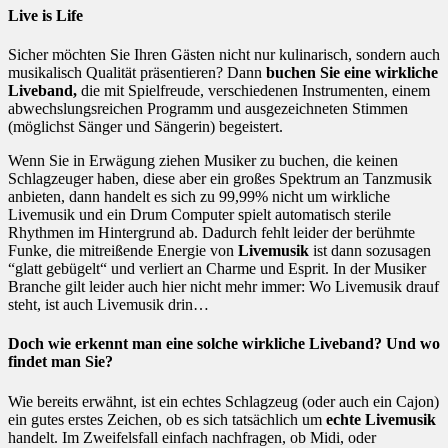
Live is Life
Sicher möchten Sie Ihren Gästen nicht nur kulinarisch, sondern auch
musikalisch Qualität präsentieren? Dann
buchen Sie eine wirkliche
Liveband,
die mit Spielfreude, verschiedenen Instrumenten, einem
abwechslungsreichen Programm und ausgezeichneten Stimmen
(möglichst Sänger und Sängerin) begeistert.
Wenn Sie in Erwägung ziehen Musiker zu buchen, die keinen
Schlagzeuger haben, diese aber ein großes Spektrum an Tanzmusik
anbieten, dann handelt es sich zu 99,99% nicht um wirkliche
Livemusik und ein Drum Computer spielt automatisch sterile
Rhythmen im Hintergrund ab. Dadurch fehlt leider der berühmte
Funke, die mitreißende Energie von
Livemusik
ist dann sozusagen
“glatt gebügelt“ und verliert an Charme und Esprit. In der Musiker
Branche gilt leider auch hier nicht mehr immer: Wo Livemusik drauf
steht, ist auch Livemusik drin…
Doch wie erkennt man eine solche wirkliche Liveband? Und wo
findet man Sie?
Wie bereits erwähnt, ist ein echtes Schlagzeug (oder auch ein Cajon)
ein gutes erstes Zeichen, ob es sich tatsächlich um
echte Livemusik
handelt. Im Zweifelsfall einfach nachfragen, ob Midi, oder