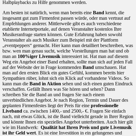
Halbplaybacks zu Hilfe genommen werden.
Am besten ist natürlich, wenn man bereits eine
Band
kennt, die
insgesamt gut zum Firmenfest passen würde, oder man vertraut auf
Empfehlungen anderer. Mittlerweile gibt es auch verschiedene
etablierte Internetportale, auf denen Veranstalter kostenlos Ihre
Musikeranfrage starten können. Gute Erfahrung haben sowohl
Veranstalter als auch Musiker zum Beispiel mit der Plattform
„eventpeppers“ gemacht. Hier kann man detailliert beschreiben, was
bzw. wen man genau sucht, welche Vorstellungen man hat und ob
man an
100%iger Livemusik
interessiert ist. Hat man auf diesem
Weg ein Angebot einer Band erhalten, sollte man sich auf jeden Fall
auf der Website der in Frage kommenden
Band
umschauen. Hat
man auf den ersten Blick ein gutes Gefühl, kommen bereits hier
Sympathien rüber, lohnt sich ein Klick auf vorhandene Videos. So
kann man die
Band in Aktion
sehen und sich einen guten Eindruck
verschaffen. Gefällt Ihnen was Sie hören und sehen? Dann
schreiben Sie die Band an und fragen Sie nach einem
unverbindlichen Angebot. Je nach Region, Termin und Dauer des
geplanten Firmenfestes liegt der Preis für eine
professionelle
Liveband
ca. zwischen 1400,- und 2500,- €. Fragen Sie einfach
nach, mit etwas Glück, ist die Band vielleicht gerade in Ihrer Region
und könnte Ihnen ein spezielles Angebot unterbreiten. Auch hier gilt
wie im Handwerk:
Qualität hat Ihren Preis und gute Livemusik
ist ihr Geld wert
. Es ist eine Investition in ein gelungenes und