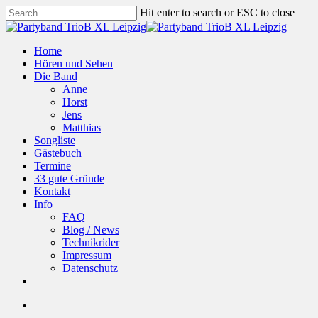
Skip
Hit enter to search or ESC to close
to
Close
main
Search
content
Menu
Home
Hören und Sehen
Die Band
Anne
Horst
Jens
Matthias
Songliste
Gästebuch
Termine
33 gute Gründe
Kontakt
Info
FAQ
Blog / News
Technikrider
Impressum
Datenschutz
facebook
Menu