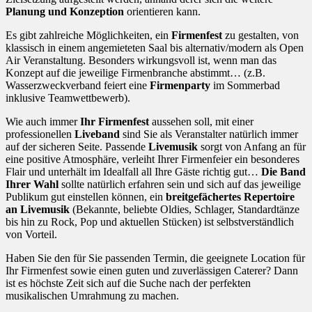
Planung und Konzeption
orientieren kann.
Es gibt zahlreiche Möglichkeiten, ein
Firmenfest
zu gestalten, von
klassisch in einem angemieteten Saal bis alternativ/modern als Open
Air Veranstaltung. Besonders wirkungsvoll ist, wenn man das
Konzept auf die jeweilige Firmenbranche abstimmt… (z.B.
Wasserzweckverband feiert eine
Firmenparty
im Sommerbad
inklusive Teamwettbewerb).
Wie auch immer
Ihr Firmenfest
aussehen soll, mit einer
professionellen
Liveband
sind Sie als Veranstalter natürlich immer
auf der sicheren Seite. Passende
Livemusik
sorgt von Anfang an für
eine positive Atmosphäre, verleiht Ihrer Firmenfeier ein besonderes
Flair und unterhält im Idealfall all Ihre Gäste richtig gut…
Die Band
Ihrer Wahl
sollte natürlich erfahren sein und sich auf das jeweilige
Publikum gut einstellen können, ein
breitgefächertes Repertoire
an Livemusik
(Bekannte, beliebte Oldies, Schlager, Standardtänze
bis hin zu Rock, Pop und aktuellen Stücken) ist selbstverständlich
von Vorteil.
Haben Sie den für Sie passenden Termin, die geeignete Location für
Ihr Firmenfest sowie einen guten und zuverlässigen Caterer? Dann
ist es höchste Zeit sich auf die Suche nach der perfekten
musikalischen Umrahmung zu machen.