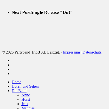
Next Post
Single Release "Du!"
© 2026 Partyband TrioB XL Leipzig. -
Impressum
|
Datenschutz
facebook
youtube
phone
email
Close
Home
Menu
Hören und Sehen
Die Band
Anne
Horst
Jens
Matthias