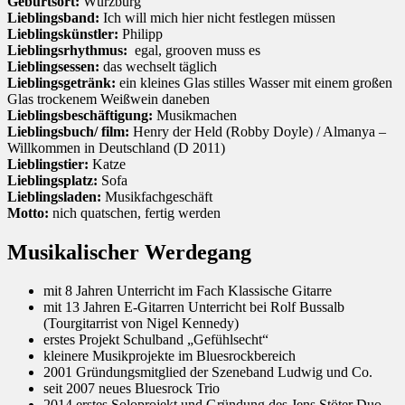
Geburtsort:
Würzburg
Lieblingsband:
Ich will mich hier nicht festlegen müssen
Lieblingskünstler:
Philipp
Lieblingsrhythmus:
egal, grooven muss es
Lieblingsessen:
das wechselt täglich
Lieblingsgetränk:
ein kleines Glas stilles Wasser mit einem großen
Glas trockenem Weißwein daneben
Lieblingsbeschäftigung:
Musikmachen
Lieblingsbuch/ film:
Henry der Held (Robby Doyle) / Almanya –
Willkommen in Deutschland (D 2011)
Lieblingstier:
Katze
Lieblingsplatz:
Sofa
Lieblingsladen:
Musikfachgeschäft
Motto:
nich quatschen, fertig werden
Musikalischer Werdegang
mit 8 Jahren Unterricht im Fach Klassische Gitarre
mit 13 Jahren E-Gitarren Unterricht bei Rolf Bussalb
(Tourgitarrist von Nigel Kennedy)
erstes Projekt Schulband „Gefühlsecht“
kleinere Musikprojekte im Bluesrockbereich
2001 Gründungsmitglied der Szeneband Ludwig und Co.
seit 2007 neues Bluesrock Trio
2014 erstes Soloprojekt und Gründung des Jens Stöter Duo