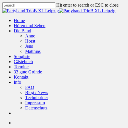
Skip
Hit enter to search or ESC to close
to
Close
main
Search
content
Menu
Home
Hören und Sehen
Die Band
Anne
Horst
Jens
Matthias
Songliste
Gästebuch
Termine
33 gute Gründe
Kontakt
Info
FAQ
Blog / News
Technikrider
Impressum
Datenschutz
facebook
Menu