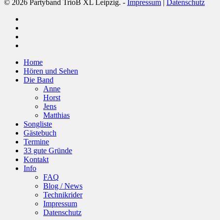
© 2026 Partyband TrioB XL Leipzig. -
Impressum
|
Datenschutz
facebook
youtube
phone
email
Close
Home
Menu
Hören und Sehen
Die Band
Anne
Horst
Jens
Matthias
Songliste
Gästebuch
Termine
33 gute Gründe
Kontakt
Info
FAQ
Blog / News
Technikrider
Impressum
Datenschutz