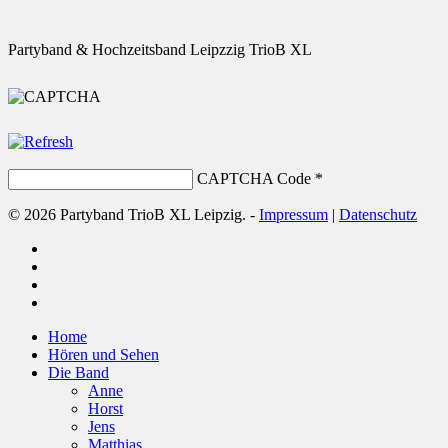
Partyband & Hochzeitsband Leipzzig TrioB XL
CAPTCHA Code
*
© 2026 Partyband TrioB XL Leipzig. -
Impressum
|
Datenschutz
facebook
youtube
phone
email
Close
Home
Menu
Hören und Sehen
Die Band
Anne
Horst
Jens
Matthias