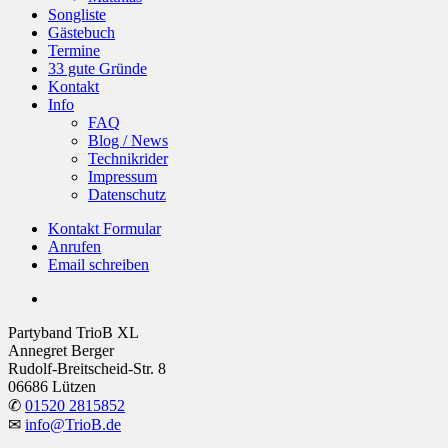
Songliste
Gästebuch
Termine
33 gute Gründe
Kontakt
Info
FAQ
Blog / News
Technikrider
Impressum
Datenschutz
Kontakt Formular
Anrufen
Email schreiben
facebook
Partyband TrioB XL
Annegret Berger
Rudolf-Breitscheid-Str. 8
06686 Lützen
✆
01520 2815852
✉
info@TrioB.de